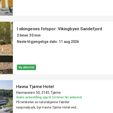
tilgang til alt i Tønsberg.
I vikingenes fotspor: Vikingbyen Sandefjord
2 timer 30 min
Neste tilgjengelige dato: 11 aug 2026
Ny aktivitet
Havna Tjøme Hotel
Havnaveien 50, 3145 Tjøme
Gratis avbestilling opp til 24 timer før ankomst.
På terskelen av naturskjønne Færder
nasjonalpark, byr Havna Tjøme Hotel ved
bryggekanten på et idyllisk sted for hele