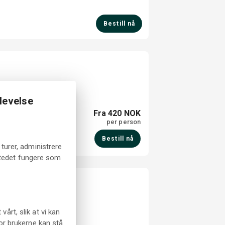
Bestill nå
levelse
Fra 420 NOK
per person
Bestill nå
turer, administrere
tstedet fungere som
rt, slik at vi kan
or brukerne kan stå