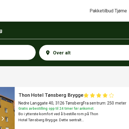
Pakketilbud Tjøme
g
Thon Hotel Tønsberg Brygge
Nedre Langgate 40, 3126 Tønsberg
Fra sentrum: 250 meter
Gratis avbestilling opp til 24 timer før ankomst.
Bo i ytterste komfort ved å bestille rom på Thon
Hotel Tønsberg Brygge. Dette sentralt
beliggende hotellet ved sjøen tilbyr enkel