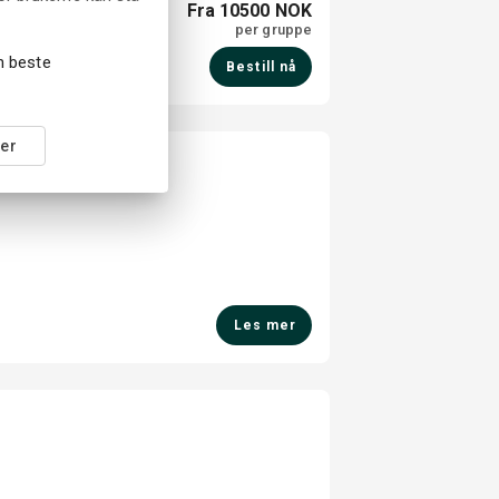
Fra 10500 NOK
per gruppe
en beste
Bestill nå
er
 tradisjoner
Les mer