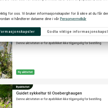
viktig for oss. Vi bruker informasjonskapsler for å sikre at du får d
Ny aktivitet
vordan vi håndterer dataene dine i vår
Personvernvilkår
Guided Tur
nformasjonskapsler
Godta viktige informasjonskapsl
Besøk en viking: Kveld med tapas, fortellinger og
Denne aktiviteten er for øyeblikket ikke tilgjengelig for bestilling.
Ny aktivitet
Byaktivitet
Guidet sykkeltur til Oseberghaugen
Denne aktiviteten er for øyeblikket ikke tilgjengelig for bestilling.