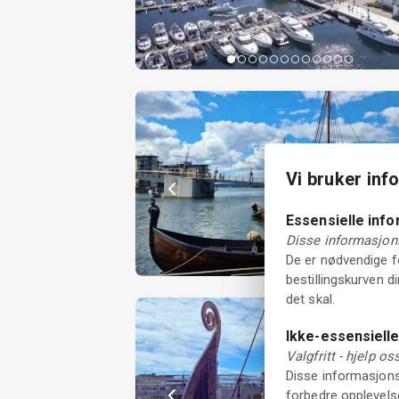
Vi bruker inf
Essensielle inf
Disse informasjons
De er nødvendige fo
bestillingskurven d
det skal.
Ikke-essensiell
Valgfritt - hjelp o
Disse informasjonsk
forbedre opplevelse